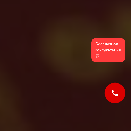
WhatsApp
Бесплатная
Tele2
консультация
💬
Билайн