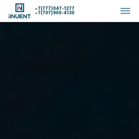
+7(777)047-1277
+7(707)900-4130